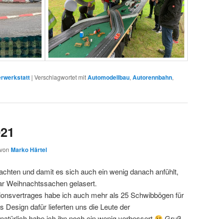
rwerkstatt
|
Verschlagwortet mit
Automodellbau
,
Autorennbahn
,
021
von
Marko Härtel
achten und damit es sich auch ein wenig danach anfühlt,
aar Weihnachtssachen gelasert.
nsvertrages habe ich auch mehr als 25 Schwibbögen für
Design dafür lieferten uns die Leute der
 natürlich habe ich ihn noch ein wenig verbessert
Gruß