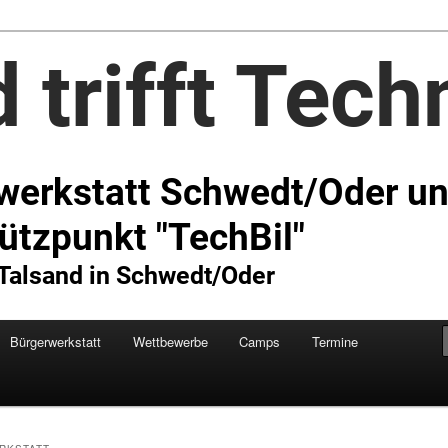
Technik e.V.
Bürgerwerkstatt
Wettbewerbe
Camps
Termine