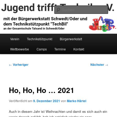
Zum
primären
Such
Inhalt
springen
Jugend trifft Technik e.V.
Hauptmenü
Verein
Technikstützpunkt
Bürgerwerkstatt
Wettbewerbe
Camps
Termine
Kontakt
Beitragsnavigation
←
Vorheriger
Nächster
→
Ho, Ho, Ho … 2021
Veröffentlicht am
9. Dezember 2021
von
Marko Härtel
Auch in diesem Jahr ist Weihnachten und damit es sich auch ein
wenig danach anfühlt, hab ich natürlich wieder ein paar