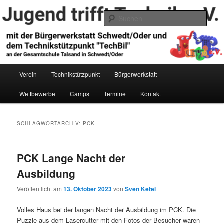
Zum
Zum
primären
sekundären
Such
Inhalt
Inhalt
springen
springen
Jugend trifft Technik e.V.
Hauptmenü
Verein
Technikstützpunkt
Bürgerwerkstatt
Wettbewerbe
Camps
Termine
Kontakt
SCHLAGWORTARCHIV:
PCK
PCK Lange Nacht der
Ausbildung
Veröffentlicht am
13. Oktober 2023
von
Sven Ketel
Volles Haus bei der langen Nacht der Ausbildung im PCK. Die
Puzzle aus dem Lasercutter mit den Fotos der Besucher waren