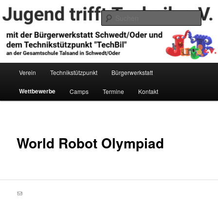
Zum
primären
Such
Inhalt
springen
Jugend trifft Technik e.V.
Hauptmenü
Verein
Technikstützpunkt
Bürgerwerkstatt
Wettbewerbe
Camps
Termine
Kontakt
World Robot Olympiad
E-Mail