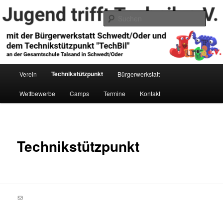
Zum
primären
Such
Inhalt
springen
Jugend trifft Technik e.V.
Hauptmenü
Technikstützpunkt
Verein
Bürgerwerkstatt
Wettbewerbe
Camps
Termine
Kontakt
Technikstützpunkt
E-Mail