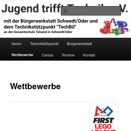
Zum
primären
Such
Inhalt
springen
Jugend trifft Technik e.V.
Hauptmenü
Verein
Technikstützpunkt
Bürgerwerkstatt
Wettbewerbe
Camps
Termine
Kontakt
Wettbewerbe