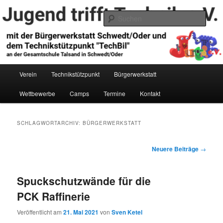
Zum
Zum
primären
sekundären
Such
Inhalt
Inhalt
springen
springen
Jugend trifft Technik e.V.
Hauptmenü
Verein
Technikstützpunkt
Bürgerwerkstatt
Wettbewerbe
Camps
Termine
Kontakt
SCHLAGWORTARCHIV:
BÜRGERWERKSTATT
Beitragsnavigation
Neuere Beiträge
→
Spuckschutzwände für die
PCK Raffinerie
Veröffentlicht am
21. Mai 2021
von
Sven Ketel