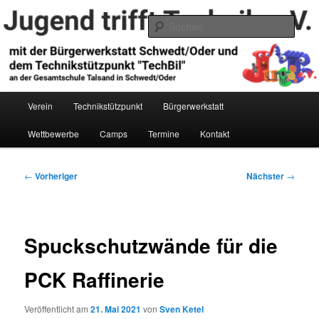
Zum
primären
Such
Inhalt
springen
Jugend trifft Technik e.V.
Hauptmenü
Verein
Technikstützpunkt
Bürgerwerkstatt
Wettbewerbe
Camps
Termine
Kontakt
Beitragsnavigation
←
Vorheriger
Nächster
→
Spuckschutzwände für die
PCK Raffinerie
Veröffentlicht am
21. Mai 2021
von
Sven Ketel