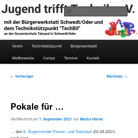
Zum
primären
Such
Inhalt
springen
Jugend trifft Technik e.V.
Hauptmenü
Verein
Technikstützpunkt
Bürgerwerkstatt
Wettbewerbe
Camps
Termine
Kontakt
Beitragsnavigation
←
Vorheriger
Nächster
→
Pokale für …
Veröffentlicht am
1. September 2021
von
Marko Härtel
… den
6. Angermünder Firmen- und Teamlauf
(03.09.2021)
produziert.