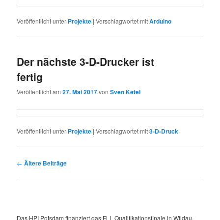
Veröffentlicht unter
Projekte
|
Verschlagwortet mit
Arduino
Der nächste 3-D-Drucker ist
fertig
Veröffentlicht am
27. Mai 2017
von
Sven Ketel
Veröffentlicht unter
Projekte
|
Verschlagwortet mit
3-D-Druck
Beitragsnavigation
←
Ältere Beiträge
Das HPI Potsdam finanziert das FLL Qualifikationsfinale in Wildau.