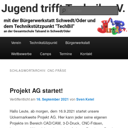
Zum
Zum
primären
sekundären
Such
Inhalt
Inhalt
springen
springen
Jugend trifft Technik e.V.
Hauptmenü
Verein
Technikstützpunkt
Bürgerwerkstatt
Wettbewerbe
Camps
Termine
Kontakt
SCHLAGWORTARCHIV:
CNC-FRÄSE
Projekt AG startet!
Veröffentlicht am
16. September 2021
von
Sven Ketel
Hallo Leute, ab morgen, dem 16.9.2021 startet unsere
Uckermarkweite Projekt AG. Hier kann jeder seine eigenen
Projekte im Bereich CAD/CAM, 3-D-Druck, CNC-Fräsen,