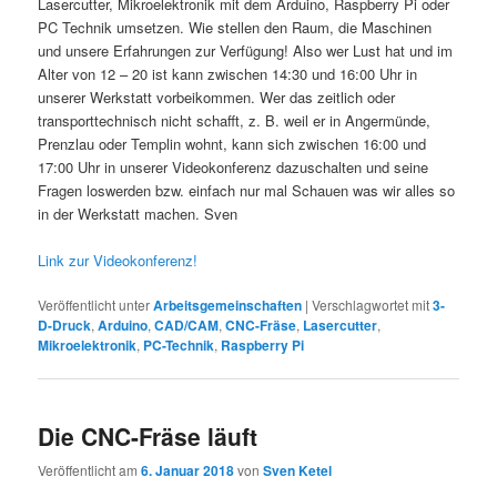
Lasercutter, Mikroelektronik mit dem Arduino, Raspberry Pi oder
PC Technik umsetzen. Wie stellen den Raum, die Maschinen
und unsere Erfahrungen zur Verfügung! Also wer Lust hat und im
Alter von 12 – 20 ist kann zwischen 14:30 und 16:00 Uhr in
unserer Werkstatt vorbeikommen. Wer das zeitlich oder
transporttechnisch nicht schafft, z. B. weil er in Angermünde,
Prenzlau oder Templin wohnt, kann sich zwischen 16:00 und
17:00 Uhr in unserer Videokonferenz dazuschalten und seine
Fragen loswerden bzw. einfach nur mal Schauen was wir alles so
in der Werkstatt machen. Sven
Link zur Videokonferenz!
Veröffentlicht unter
Arbeitsgemeinschaften
|
Verschlagwortet mit
3-
D-Druck
,
Arduino
,
CAD/CAM
,
CNC-Fräse
,
Lasercutter
,
Mikroelektronik
,
PC-Technik
,
Raspberry Pi
Die CNC-Fräse läuft
Veröffentlicht am
6. Januar 2018
von
Sven Ketel