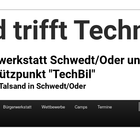
Technik e.V.
Bürgerwerkstatt
Wettbewerbe
Camps
Termine