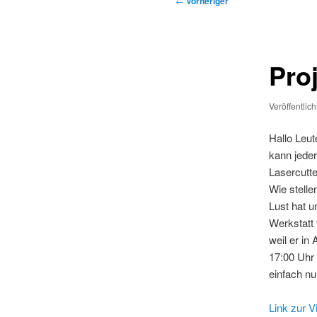
←
Vorheriger
Proj
Veröffentlic
Hallo Leut
kann jede
Lasercutte
Wie stell
Lust hat u
Werkstatt 
weil er i
17:00 Uhr
einfach nu
Link zur V