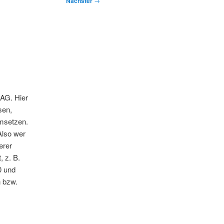
Nächster
→
 AG. Hier
sen,
umsetzen.
Also wer
erer
, z. B.
0 und
n bzw.