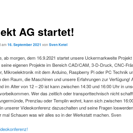
ekt AG startet!
ht am
16. September 2021
von
Sven Ketel
e, ab morgen, dem 16.9.2021 startet unsere Uckermarkweite Projekt
r seine eigenen Projekte im Bereich CAD/CAM, 3-D-Druck, CNC-Frä
r, Mikroelektronik mit dem Arduino, Raspberry Pi oder PC Technik 
en den Raum, die Maschinen und unsere Erfahrungen zur Verfügung! 
nd im Alter von 12 – 20 ist kann zwischen 14:30 und 16:00 Uhr in uns
vorbeikommen. Wer das zeitlich oder transporttechnisch nicht schafft
n Angermünde, Prenzlau oder Templin wohnt, kann sich zwischen 16:0
 in unserer Videokonferenz dazuschalten und seine Fragen loswerde
r mal Schauen was wir alles so in der Werkstatt machen. Sven
ideokonferenz!