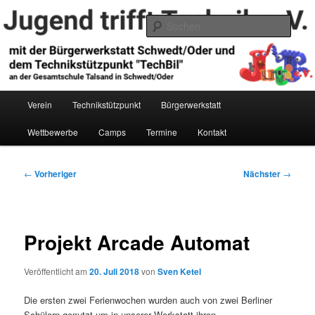
Zum
primären
Such
Inhalt
springen
Jugend trifft Technik e.V.
Hauptmenü
Verein
Technikstützpunkt
Bürgerwerkstatt
Wettbewerbe
Camps
Termine
Kontakt
Beitragsnavigation
←
Vorheriger
Nächster
→
Projekt Arcade Automat
Veröffentlicht am
20. Juli 2018
von
Sven Ketel
Die ersten zwei Ferienwochen wurden auch von zwei Berliner
Schülern genutzt um in unserer Werkstatt ihren