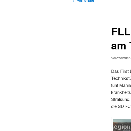
←
Vorheriger
FLL
am 
Veröffentlic
Das First 
Technikst
fünf Manns
krankheit
Stralsund
die SDT-C