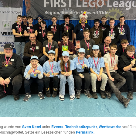
rag wurde von
Sven Ketel
unter
Events
,
Technikstützpunkt
,
Wettbewerbe
veröffent
rschlagwortet. Setze ein Lesezeichen für den
Permalink
.