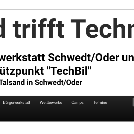
Technik e.V.
Bürgerwerkstatt
Wettbewerbe
Camps
Termine