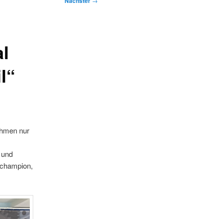
Nächster
→
al
l“
ahmen nur
 und
lchampion,