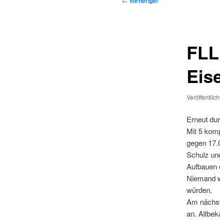
←
Vorheriger
FLL
Eis
Veröffentlic
Erneut dur
Mit 5 kom
gegen 17.
Schulz und
Aufbauen d
Niemand w
würden.
Am nächst
an. Altbek