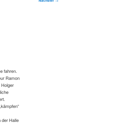
Nächster
→
e fahren.
feur Ramon
 Holger
liche
rt.
 „kämpfen“
 der Halle