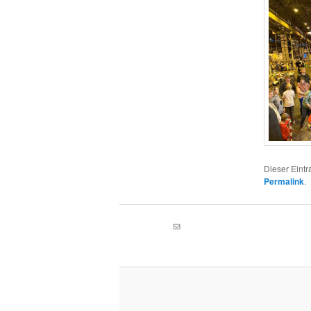
Dieser Eint
Permalink
.
E-Mail