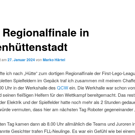
 Regionalfinale in
enhüttenstadt
ht am
27. Januar 2024
von
Marko Härtel
fte ich nach „Hütte“ zum dortigen Regionalfinale der First-Lego-Leagu
pletten Spielfeldern im Gepäck traf ich zusammen mit meinem Chaf
00 Uhr in der Werkshalle des
QCW
ein. Die Werkhalle war schon von
 seinen fleißigen Helfern für den Wettkampf bereitgemacht. Das rest
er Elektrik und der Spielfelder hatte noch mehr als 2 Stunden gedaue
ürde vermuten, dass hier am nächsten Tag Roboter gegeneinander
en Tag kamen dann ab 8.00 Uhr allmählich die Teams und Juroren in
annte Gesichter trafen FLL-Neulinge. Es war ein Gefühl wie bei einem