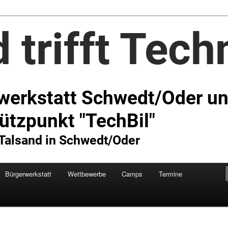
Technik e.V.
Bürgerwerkstatt
Wettbewerbe
Camps
Termine