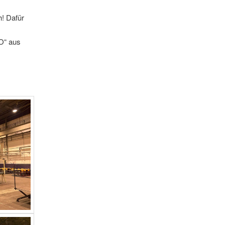
h! Dafür
O“ aus