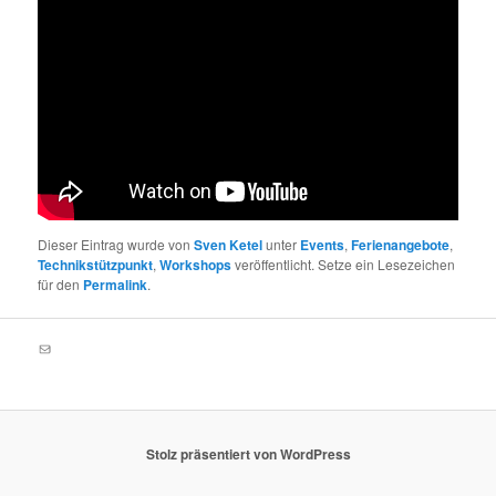
Dieser Eintrag wurde von
Sven Ketel
unter
Events
,
Ferienangebote
,
Technikstützpunkt
,
Workshops
veröffentlicht. Setze ein Lesezeichen
für den
Permalink
.
E-Mail
Stolz präsentiert von WordPress