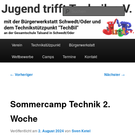
Zum
primären
Such
Inhalt
springen
Jugend trifft Technik e.V.
Hauptmenü
Verein
Technikstützpunkt
Bürgerwerkstatt
Wettbewerbe
Camps
Termine
Kontakt
Beitragsnavigation
←
Vorheriger
Nächster
→
Sommercamp Technik 2.
Woche
Veröffentlicht am
2. August 2024
von
Sven Ketel