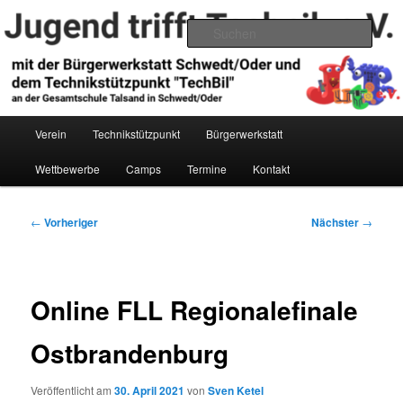
Zum
primären
Such
Inhalt
springen
Jugend trifft Technik e.V.
Hauptmenü
Verein
Technikstützpunkt
Bürgerwerkstatt
Wettbewerbe
Camps
Termine
Kontakt
Beitragsnavigation
←
Vorheriger
Nächster
→
Online FLL Regionalefinale
Ostbrandenburg
Veröffentlicht am
30. April 2021
von
Sven Ketel