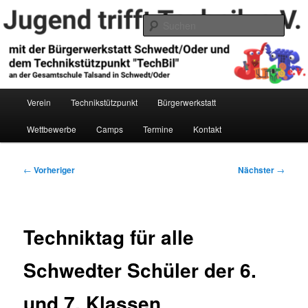
Zum
primären
Such
Inhalt
springen
Jugend trifft Technik e.V.
Hauptmenü
Verein
Technikstützpunkt
Bürgerwerkstatt
Wettbewerbe
Camps
Termine
Kontakt
Beitragsnavigation
←
Vorheriger
Nächster
→
Techniktag für alle
Schwedter Schüler der 6.
und 7. Klassen