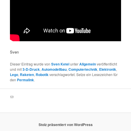
Sven
Dieser Eintrag wurde von
Sven Ketel
unter
Allgemein
veröffentlicht
und mit
3-D-Druck
,
Automodellbau
,
Computertechnik
,
Elektronik
,
Lego
,
Raketen
,
Robotik
verschlagwortet. Setze ein Lesezeichen für
den
Permalink
.
E-Mail
Stolz präsentiert von WordPress