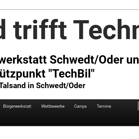
Technik e.V.
Bürgerwerkstatt
Wettbewerbe
Camps
Termine