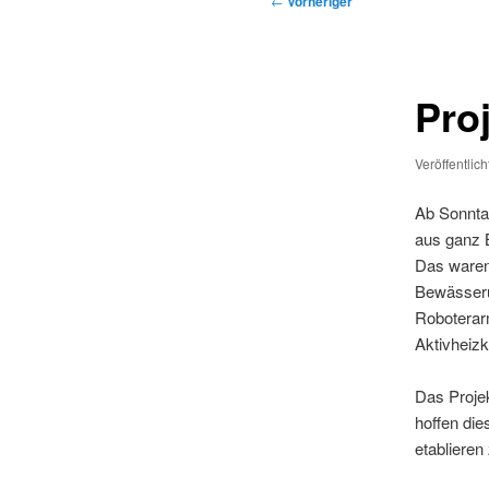
←
Vorheriger
Pro
Veröffentlic
Ab Sonnta
aus ganz 
Das waren 
Bewässeru
Roboterar
Aktivheizk
Das Projek
hoffen die
etablieren