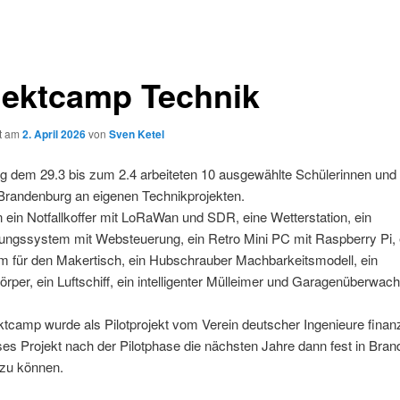
jektcamp Technik
ht am
2. April 2026
von
Sven Ketel
g dem 29.3 bis zum 2.4 arbeiteten 10 ausgewählte Schülerinnen und
Brandenburg an eigenen Technikprojekten.
ein Notfallkoffer mit LoRaWan und SDR, eine Wetterstation, ein
ngssystem mit Websteuerung, ein Retro Mini PC mit Raspberry Pi, 
m für den Makertisch, ein Hubschrauber Machbarkeitsmodell, ein
örper, ein Luftschiff, ein intelligenter Mülleimer und Garagenüberwac
tcamp wurde als Pilotprojekt vom Verein deutscher Ingenieure finanz
ses Projekt nach der Pilotphase die nächsten Jahre dann fest in Bra
 zu können.