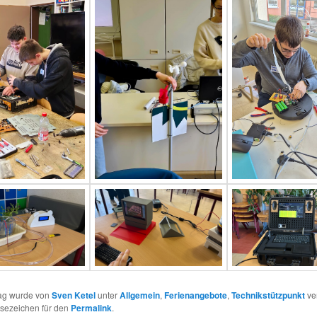
rag wurde von
Sven Ketel
unter
Allgemein
,
Ferienangebote
,
Technikstützpunkt
ver
esezeichen für den
Permalink
.