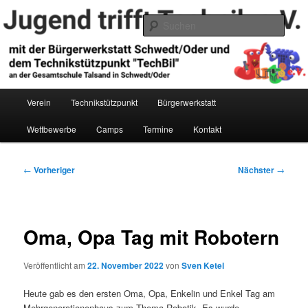
Zum
primären
Such
Inhalt
springen
Jugend trifft Technik e.V.
Hauptmenü
Verein
Technikstützpunkt
Bürgerwerkstatt
Wettbewerbe
Camps
Termine
Kontakt
Beitragsnavigation
←
Vorheriger
Nächster
→
Oma, Opa Tag mit Robotern
Veröffentlicht am
22. November 2022
von
Sven Ketel
Heute gab es den ersten Oma, Opa, Enkelin und Enkel Tag am
Mehrgenerationenhaus zum Thema Robotik. Es wurde