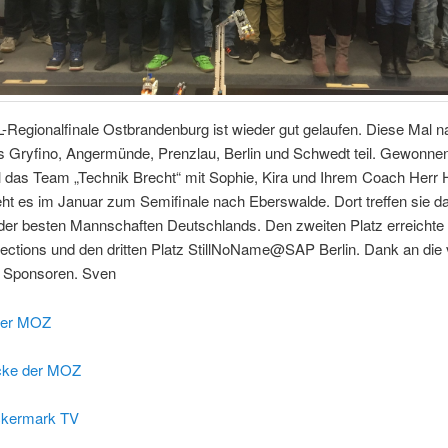
-Regionalfinale Ostbrandenburg ist wieder gut gelaufen. Diese Mal 
 Gryfino, Angermünde, Prenzlau, Berlin und Schwedt teil. Gewonne
 das Team „Technik Brecht“ mit Sophie, Kira und Ihrem Coach Herr H
eht es im Januar zum Semifinale nach Eberswalde. Dort treffen sie d
l der besten Mannschaften Deutschlands. Den zweiten Platz erreicht
ctions und den dritten Platz StillNoName@SAP Berlin. Dank an die 
d Sponsoren. Sven
 der MOZ
ecke der MOZ
ckermark TV