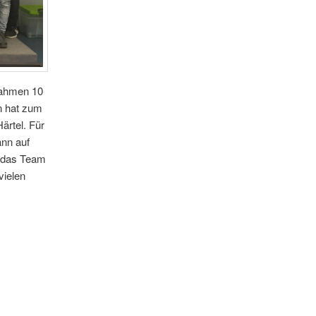
nahmen 10
n hat zum
ärtel. Für
ann auf
e das Team
vielen