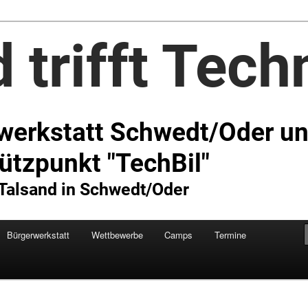
Technik e.V.
Bürgerwerkstatt
Wettbewerbe
Camps
Termine