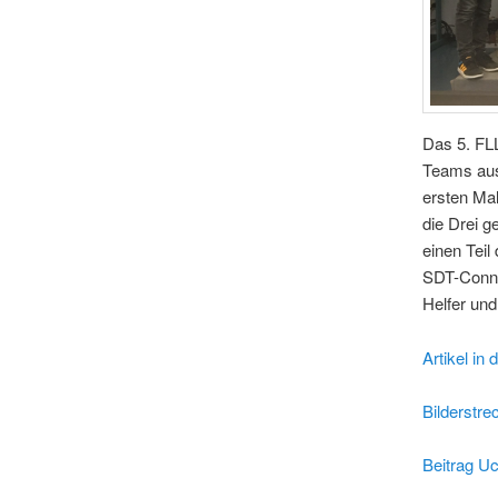
Das 5. FLL
Teams aus
ersten Mal
die Drei g
einen Tei
SDT-Conne
Helfer un
Artikel in
Bilderstr
Beitrag U