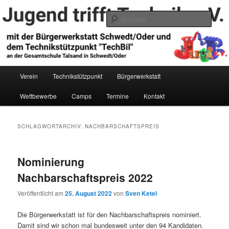
Zum
Zum
primären
sekundären
Such
Inhalt
Inhalt
springen
springen
Jugend trifft Technik e.V.
Hauptmenü
Verein
Technikstützpunkt
Bürgerwerkstatt
Wettbewerbe
Camps
Termine
Kontakt
SCHLAGWORTARCHIV:
NACHBARSCHAFTSPREIS
Nominierung
Nachbarschaftspreis 2022
Veröffentlicht am
25. August 2022
von
Sven Ketel
Die Bürgerwerkstatt ist für den Nachbarschaftspreis nominiert.
Damit sind wir schon mal bundesweit unter den 94 Kandidaten.