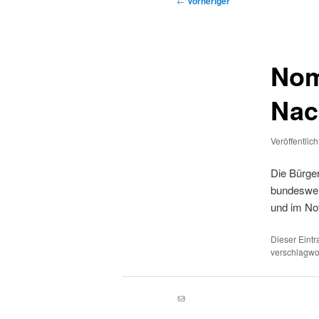
←
Vorheriger
Nom
Nac
Veröffentlic
Die Bürger
bundeswei
und im No
Dieser Eint
verschlagwor
E-Mail