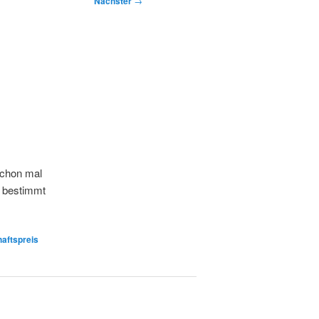
Nächster
→
schon mal
r bestimmt
aftspreis