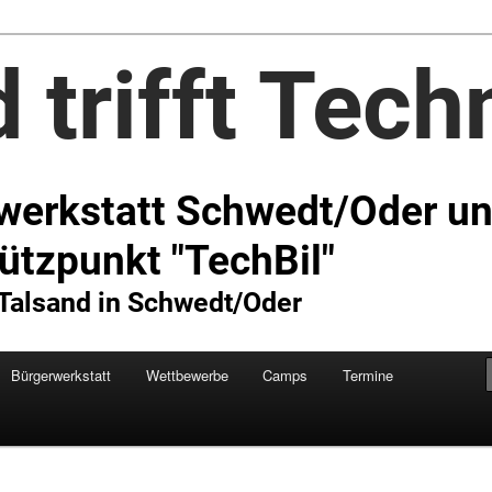
Technik e.V.
Bürgerwerkstatt
Wettbewerbe
Camps
Termine