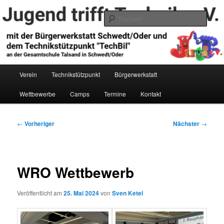
Zum
primären
Such
Inhalt
springen
Jugend trifft Technik e.V.
Hauptmenü
Verein
Technikstützpunkt
Bürgerwerkstatt
Wettbewerbe
Camps
Termine
Kontakt
Beitragsnavigation
←
Vorheriger
Nächster
→
WRO Wettbewerb
Veröffentlicht am
25. Mai 2024
von
Sven Ketel