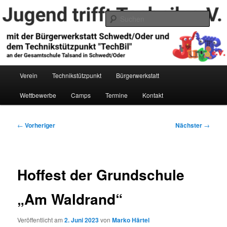
Zum
primären
Such
Inhalt
springen
Jugend trifft Technik e.V.
Hauptmenü
Verein
Technikstützpunkt
Bürgerwerkstatt
Wettbewerbe
Camps
Termine
Kontakt
Beitragsnavigation
←
Vorheriger
Nächster
→
Hoffest der Grundschule
„Am Waldrand“
Veröffentlicht am
2. Juni 2023
von
Marko Härtel