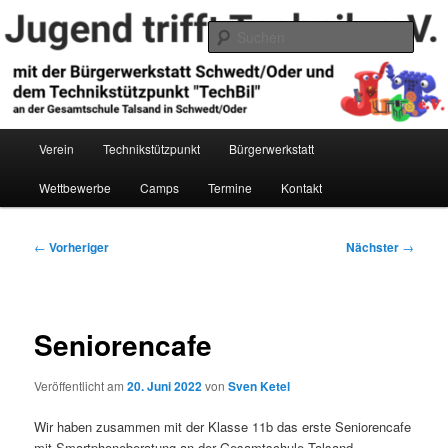
Zum
primären
Such
Inhalt
springen
Jugend trifft Technik e.V.
Hauptmenü
Verein
Technikstützpunkt
Bürgerwerkstatt
Wettbewerbe
Camps
Termine
Kontakt
Beitragsnavigation
←
Vorheriger
Nächster
→
Seniorencafe
Veröffentlicht am
20. Juni 2022
von
Sven Ketel
Wir haben zusammen mit der Klasse 11b das erste Seniorencafe
mit Smartphoneberatung an der Gesamtschule Talsand