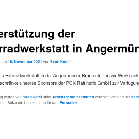
erstützung der
rradwerkstatt in Angermü
ht am
18. November 2021
von
Sven Ketel
ue Fahrradwerkstatt in der Angermünder Braue stellten wir Werkbän
chränke unseres Sponsors der PCK Raffinerie GmbH zur Verfügun
rag wurde von
Sven Ketel
unter
Arbeitsgemeinschaften
veröffentlicht und mit
Han
tet. Setze ein Lesezeichen für den
Permalink
.