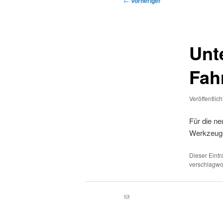
←
Vorheriger
Unt
Fah
Veröffentlic
Für die ne
Werkzeugs
Dieser Eint
verschlagwor
E-Mail