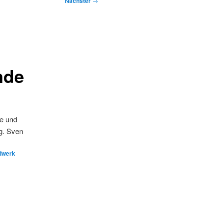
Nächster
→
nde
ke und
g. Sven
dwerk