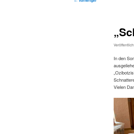
←
Vorheriger
„Sc
Veröffentlic
In den Som
ausgeliehe
„Ozibotzis
Schnattere
Vielen Dan