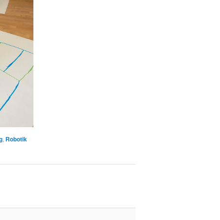
g
,
Robotik