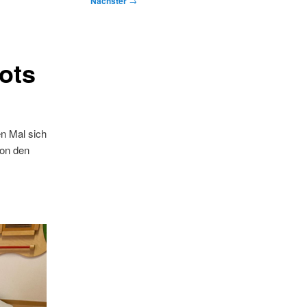
Nächster
→
ots
n Mal sich
von den