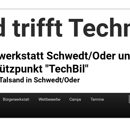
Technik e.V.
Bürgerwerkstatt
Wettbewerbe
Camps
Termine