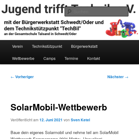
Zum
primären
Such
Inhalt
springen
Jugend trifft Technik e.V.
Hauptmenü
Verein
Technikstützpunkt
Bürgerwerkstatt
Wettbewerbe
Camps
Termine
Kontakt
Beitragsnavigation
←
Vorheriger
Nächster
→
SolarMobil-Wettbewerb
Veröffentlicht am
12. Juni 2021
von
Sven Ketel
Baue dein eigenes Solarmobil und nehme teil am SolarMobil
Wettbewerb Sommercamp 2021 Motto: „Upcycling“