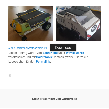
Download
Aufruf_solarmobilwettbewerb2021
Dieser Eintrag wurde von
Sven Ketel
unter
Wettbewerbe
veröffentlicht und mit
Solarmobile
verschlagwortet. Setze ein
Lesezeichen für den
Permalink
.
E-Mail
Stolz präsentiert von WordPress