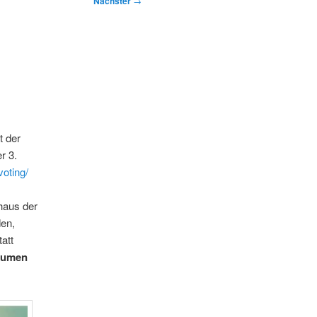
Nächster
→
t der
r 3.
oting/
haus der
den,
att
äumen