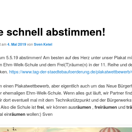
te schnell abstimmen!
ht am
4. Mai 2019
von
Sven Ketel
zum 5.5.19 abstimmen! Am besten auf des Herz unter unser Plakat mi
n Ehm-Welk-Schule und dem Frei(T)räume(n) in der 11. Reihe und de
cken.
https://www.tag-der-staedtebaufoerderung.de/plakatwettbewerb/v
m einen Plakatwettbewerb, aber eigentlich auch um das Neue Bürger
er ehemaligen Ehm-Welk-Schule. Wenn alles gut läuft, wir Partner fin
r dort eventuell mal mit dem Technikstützpunkt und der Bürgerwerkst
 Also die Schule ist
frei
, wir können aus
räumen
,
freiräumen
und
tr
l ein
räumen
wollen:) Sven