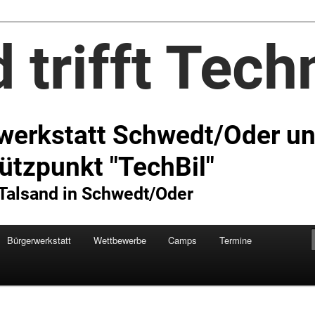
Technik e.V.
Bürgerwerkstatt
Wettbewerbe
Camps
Termine