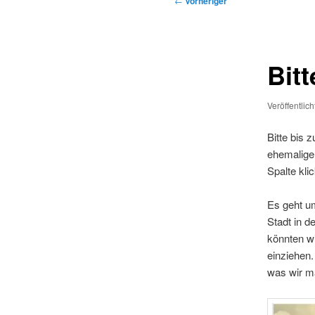
←
Vorheriger
Bit
Veröffentlic
Bitte bis 
ehemalige
Spalte kli
Es geht u
Stadt in d
könnten wi
einziehen.
was wir ma