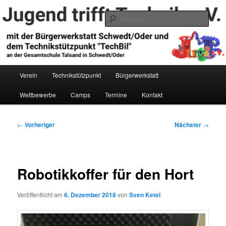
Zum
primären
Such
Inhalt
springen
Jugend trifft Technik e.V.
Hauptmenü
Verein
Technikstützpunkt
Bürgerwerkstatt
Wettbewerbe
Camps
Termine
Kontakt
Beitragsnavigation
←
Vorheriger
Nächster
→
Robotikkoffer für den Hort
Veröffentlicht am
6. Dezember 2018
von
Sven Ketel