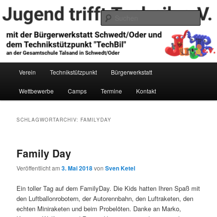
Zum
Zum
primären
sekundären
Such
Inhalt
Inhalt
springen
springen
Jugend trifft Technik e.V.
Hauptmenü
Verein
Technikstützpunkt
Bürgerwerkstatt
Wettbewerbe
Camps
Termine
Kontakt
SCHLAGWORTARCHIV:
FAMILYDAY
Family Day
Veröffentlicht am
3. Mai 2018
von
Sven Ketel
Ein toller Tag auf dem FamilyDay. Die Kids hatten Ihren Spaß mit
den Luftballonrobotern, der Autorennbahn, den Luftraketen, den
echten Miniraketen und beim Probelöten. Danke an Marko,