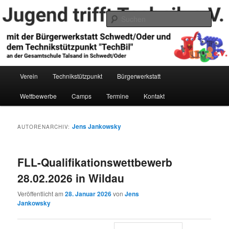
Zum
Zum
primären
sekundären
Such
Inhalt
Inhalt
springen
springen
Jugend trifft Technik e.V.
Hauptmenü
Verein
Technikstützpunkt
Bürgerwerkstatt
Wettbewerbe
Camps
Termine
Kontakt
Jens Jankowsky
AUTORENARCHIV:
FLL-Qualifikationswettbewerb
28.02.2026 in Wildau
Veröffentlicht am
28. Januar 2026
von
Jens
Jankowsky