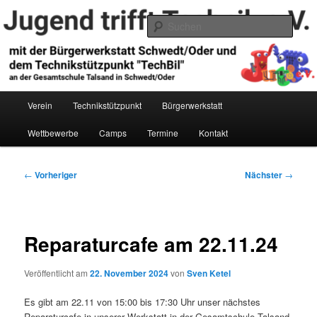
Zum
primären
Such
Inhalt
springen
Jugend trifft Technik e.V.
Hauptmenü
Verein
Technikstützpunkt
Bürgerwerkstatt
Wettbewerbe
Camps
Termine
Kontakt
Beitragsnavigation
←
Vorheriger
Nächster
→
Reparaturcafe am 22.11.24
Veröffentlicht am
22. November 2024
von
Sven Ketel
Es gibt am 22.11 von 15:00 bis 17:30 Uhr unser nächstes
Reparaturcafe in unserer Werkstatt in der Gesamtschule Talsand.