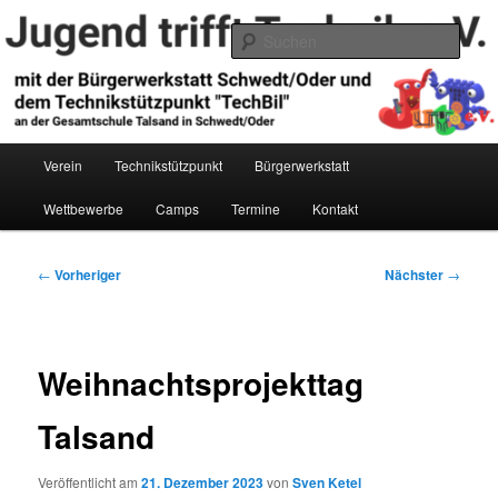
Zum
primären
Such
Inhalt
springen
Jugend trifft Technik e.V.
Hauptmenü
Verein
Technikstützpunkt
Bürgerwerkstatt
Wettbewerbe
Camps
Termine
Kontakt
Beitragsnavigation
←
Vorheriger
Nächster
→
Weihnachtsprojekttag
Talsand
Veröffentlicht am
21. Dezember 2023
von
Sven Ketel