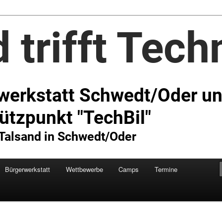
Technik e.V.
Bürgerwerkstatt
Wettbewerbe
Camps
Termine