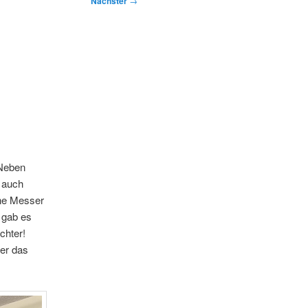
Nächster
→
 Neben
s auch
ne Messer
 gab es
chter!
ber das