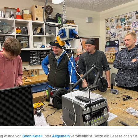
rag wurde von
Sven Ketel
unter
Allgemein
veröffentlicht. Setze ein Lesezeichen für