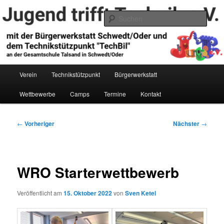
Zum
primären
Such
Inhalt
springen
Jugend trifft Technik e.V.
Hauptmenü
Verein
Technikstützpunkt
Bürgerwerkstatt
Wettbewerbe
Camps
Termine
Kontakt
Beitragsnavigation
←
Vorheriger
Nächster
→
WRO Starterwettbewerb
Veröffentlicht am
15. Oktober 2022
von
Sven Ketel