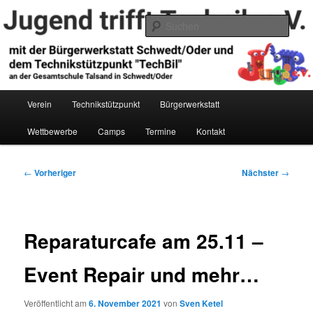
Zum
primären
Such
Inhalt
springen
Jugend trifft Technik e.V.
Hauptmenü
Verein
Technikstützpunkt
Bürgerwerkstatt
Wettbewerbe
Camps
Termine
Kontakt
Beitragsnavigation
←
Vorheriger
Nächster
→
Reparaturcafe am 25.11 –
Event Repair und mehr…
Veröffentlicht am
6. November 2021
von
Sven Ketel