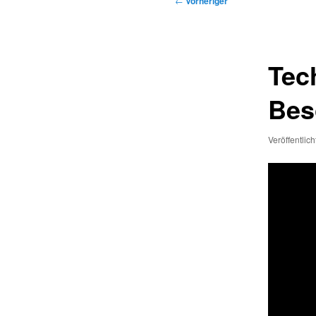
←
Vorheriger
Tec
Bes
Veröffentlic