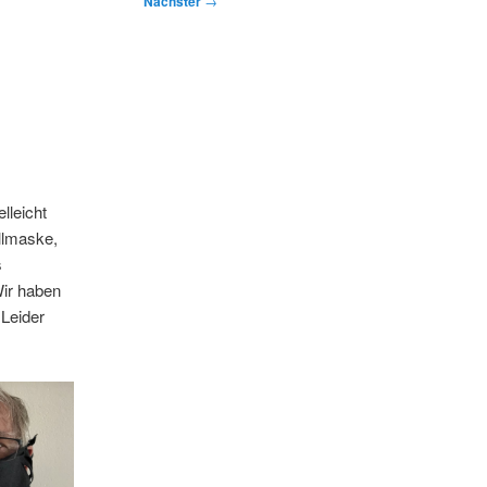
Nächster
→
lleicht
allmaske,
s
Wir haben
 Leider