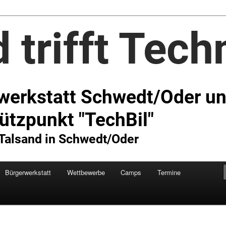
Technik e.V.
Bürgerwerkstatt
Wettbewerbe
Camps
Termine