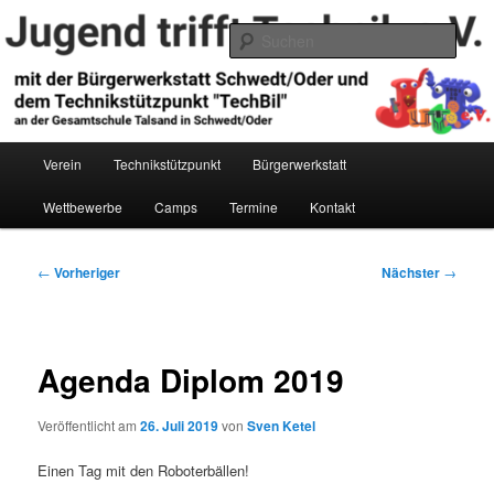
Zum
primären
Such
Inhalt
springen
Jugend trifft Technik e.V.
Hauptmenü
Verein
Technikstützpunkt
Bürgerwerkstatt
Wettbewerbe
Camps
Termine
Kontakt
Beitragsnavigation
←
Vorheriger
Nächster
→
Agenda Diplom 2019
Veröffentlicht am
26. Juli 2019
von
Sven Ketel
Einen Tag mit den Roboterbällen!