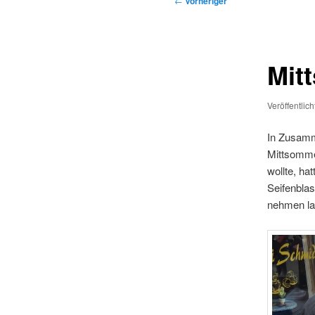
←
Vorheriger
Mit
Veröffentlic
In Zusamm
Mittsomme
wollte, ha
Seifenblas
nehmen las