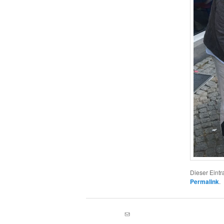
Dieser Eint
Permalink
.
E-Mail