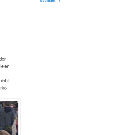
Nächster
→
der
ielen
nicht
arko