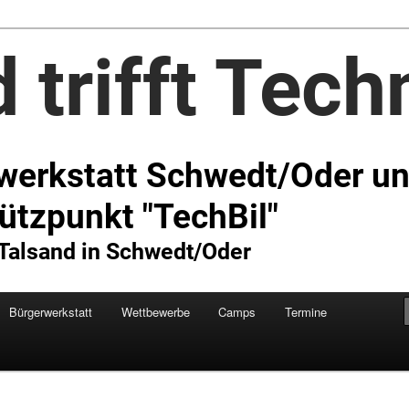
Technik e.V.
Bürgerwerkstatt
Wettbewerbe
Camps
Termine