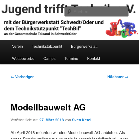
Zum
primären
Such
Inhalt
springen
Jugend trifft Technik e.V.
Hauptmenü
Verein
Technikstützpunkt
Bürgerwerkstatt
Wettbewerbe
Camps
Termine
Kontakt
Beitragsnavigation
←
Vorheriger
Nächster
→
Modellbauwelt AG
Veröffentlicht am
27. März 2018
von
Sven Ketel
Ab April 2018 möchten wir eine Modellbauwelt AG anbieten. Als
erstes Projekt wollen wir eine reale Minecraft Modellwelt inklusive