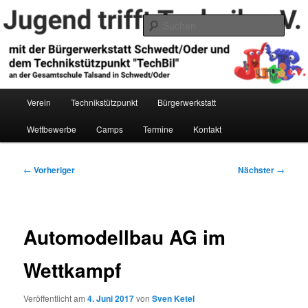
Zum
primären
Such
Inhalt
springen
Jugend trifft Technik e.V.
Hauptmenü
Verein
Technikstützpunkt
Bürgerwerkstatt
Wettbewerbe
Camps
Termine
Kontakt
Beitragsnavigation
←
Vorheriger
Nächster
→
Automodellbau AG im
Wettkampf
Veröffentlicht am
4. Juni 2017
von
Sven Ketel