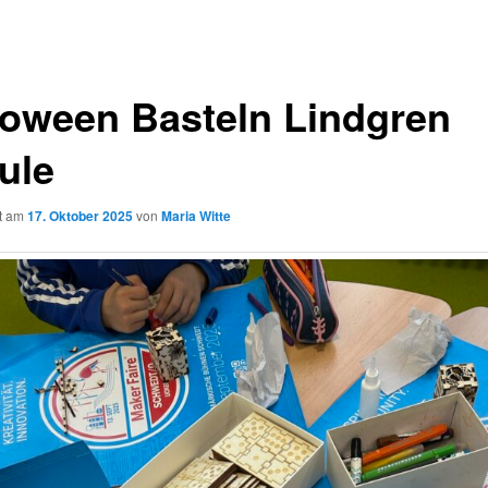
loween Basteln Lindgren
ule
ht am
17. Oktober 2025
von
Maria Witte