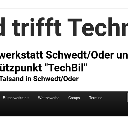
Technik e.V.
Bürgerwerkstatt
Wettbewerbe
Camps
Termine