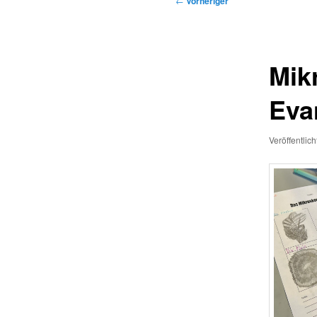
←
Vorheriger
Mik
Eva
Veröffentlic